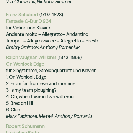
Vox Clamantis, Nicholas Rimmer
Franz Schubert
(1797–1828)
Fantasie C-Dur D 934
für Violine und Klavier
Andante molto – Allegretto– Andantino
Tempo I – Allegro vivace – Allegretto – Presto
Dmitry Smirnov, Anthony Romaniuk
Ralph Vaughan Williams
(1872–1958)
On Wenlock Edge
für Singstimme, Streichquartett und Klavier
1. On Wenlock Edge
2. From far, from eve and morning
3. Is my team ploughing?
4. Oh, when I was in love with you
5. Bredon Hill
6. Clun
Mark Padmore, Meta4, Anthony Romaniu
Robert Schumann
Lied ohne Ende