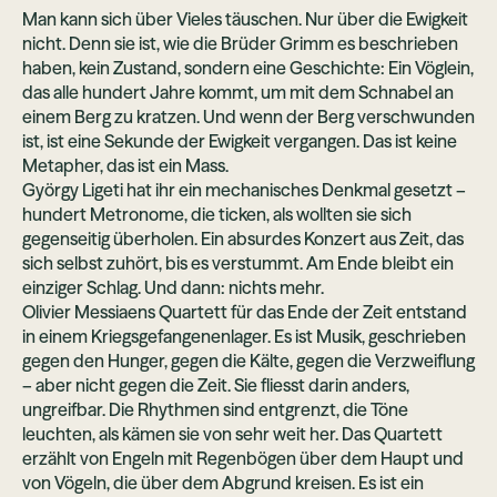
Man kann sich über Vieles täuschen. Nur über die Ewigkeit
nicht. Denn sie ist, wie die Brüder Grimm es beschrieben
haben, kein Zustand, sondern eine Geschichte: Ein Vöglein,
das alle hundert Jahre kommt, um mit dem Schnabel an
einem Berg zu kratzen. Und wenn der Berg verschwunden
ist, ist eine Sekunde der Ewigkeit vergangen. Das ist keine
Metapher, das ist ein Mass.
György Ligeti hat ihr ein mechanisches Denkmal gesetzt –
hundert Metronome, die ticken, als wollten sie sich
gegenseitig überholen. Ein absurdes Konzert aus Zeit, das
sich selbst zuhört, bis es verstummt. Am Ende bleibt ein
einziger Schlag. Und dann: nichts mehr.
Olivier Messiaens Quartett für das Ende der Zeit entstand
in einem Kriegsgefangenenlager. Es ist Musik, geschrieben
gegen den Hunger, gegen die Kälte, gegen die Verzweiflung
– aber nicht gegen die Zeit. Sie fliesst darin anders,
ungreifbar. Die Rhythmen sind entgrenzt, die Töne
leuchten, als kämen sie von sehr weit her. Das Quartett
erzählt von Engeln mit Regenbögen über dem Haupt und
von Vögeln, die über dem Abgrund kreisen. Es ist ein