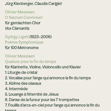
Jürg Kienberger, Claudia Carigiet
Olivier Messiaen
O Sacrum Convivium
für gemischten Chor
Vox Clamantis
György Ligeti
(1923–2006)
Poème Symphonique
für 100 Metronome
Olivier Messiaen
Quatuor pour la fin du temps
für Klarinette, Violine, Violoncello und Klavier
1. Liturgie de cristal
2. Vocalise pour l’ange qui annonce la fin du temps
3. Abîme des oiseaux
4. Intermède
5. Louange à l’éternité de Jésus
6. Danse de la fureur pour les 7 trompettes
7. Fouillis d’arcs-en-ciel pour l’ange qui annonce la fin du
temps