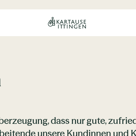
n
berzeugung, dass nur gute, zufrie
beitende unsere Kundinnen und K