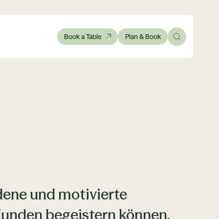
Book a Table
Plan & Book
dene und motivierte
unden begeistern können,