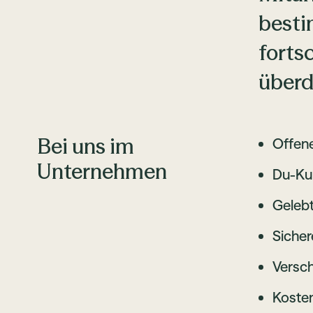
besti
forts
überd
Bei uns im
Offen
Unternehmen
Du-Kul
Gelebt
Sicher
Versc
Kosten