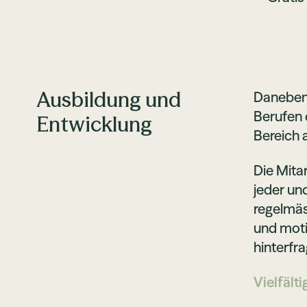
Ausbildung und
Daneben 
Berufen 
Entwicklung
Bereich 
Die Mita
jeder un
regelmäs
und moti
hinterfr
Vielfälti