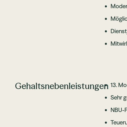
Modern
Möglic
Dienst
Mitwir
Gehaltsnebenleistungen
13. Mo
Sehr g
NBU-P
Teuer